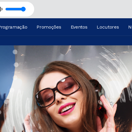
RTO
SHOW DA MANHÃ com CARLOS ALBERTO
Programação
Promoções
Eventos
Locutores
N