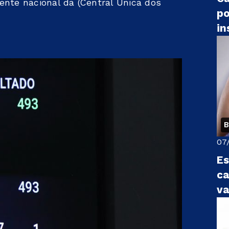
ente nacional da (Central Única dos
po
in
B
07
Es
ca
v