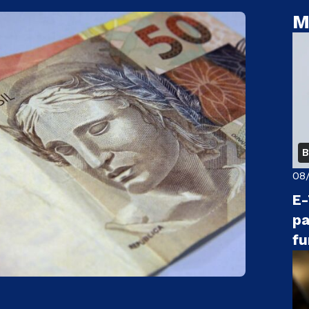
M
B
08
E-
pa
fu