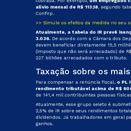
cobrada. Por exemplo,
um empregado co
alívio mensal de R$ 113,18
, segundo tab
Confirp.
>> Simule os efeitos da medida no seu s
Atualmente, a tabela do IR prevê ise
3.036.
De acordo com a Câmara dos Depu
devem beneficiar diretamente 15,5 milhõ
(imposto que não será arrecadado) de R$
227 bilhões arrecadados com o tributo.
Taxação sobre os mais
Para compensar a renúncia fiscal,
o PL 
rendimento tributável acima de R$ 60
de 141,4 mil contribuintes pessoas física
Atualmente, esse grupo seleto é submeti
2,5% de IR sobre seus rendimentos totais
dividendos. Já trabalhadores em geral 
ganhos.