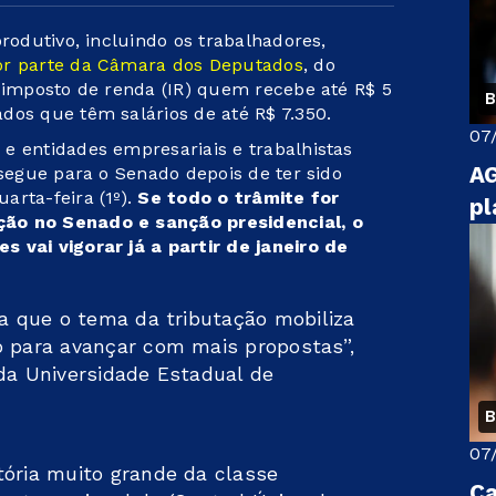
produtivo, incluindo os trabalhadores,
or parte da Câmara dos Deputados
, do
e imposto de renda (IR) quem recebe até R$ 5
B
dos que têm salários de até R$ 7.350.
07
e entidades empresariais e trabalhistas
AG
segue para o Senado depois de ter sido
arta-feira (1º).
Se todo o trâmite for
pl
ção no Senado e sanção presidencial, o
 vai vigorar já a partir de janeiro de
ra que o tema da tributação mobiliza
o para avançar com mais propostas”,
 da Universidade Estadual de
B
07
tória muito grande da classe
Ca