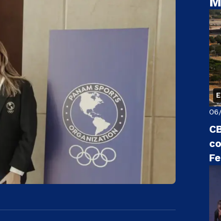
M
06
CB
co
Fe