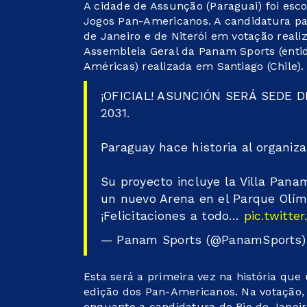
A cidade de Assunção (Paraguai) foi esc
Jogos Pan-Americanos. A candidatura pa
de Janeiro e de Niterói em votação realiz
Assembleia Geral da Panam Sports (enti
Américas) realizada em Santiago (Chile).
¡OFICIAL! ASUNCIÓN SERÁ SEDE 
2031.
Paraguay hace historia al organiza
Su proyecto incluye la Villa Pana
un nuevo Arena en el Parque Olím
¡Felicitaciones a todo…
pic.twitt
— Panam Sports (@PanamSports
Esta será a primeira vez na história qu
edição dos Pan-Americanos. Na votação, 
enquanto a candidatura do Rio de Janeir