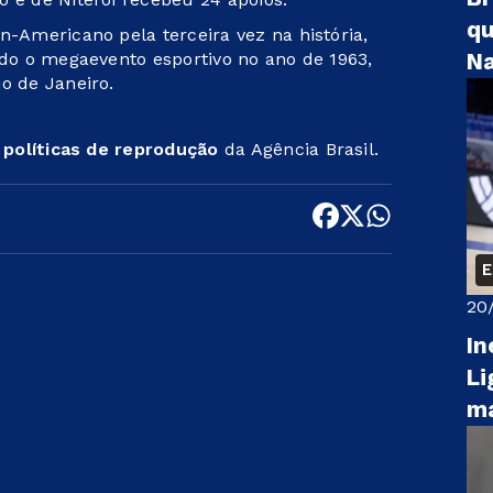
qu
n-Americano pela terceira vez na história,
ido o megaevento esportivo no ano de 1963,
Na
o de Janeiro.
s
políticas de reprodução
da Agência Brasil.
20
In
Li
m