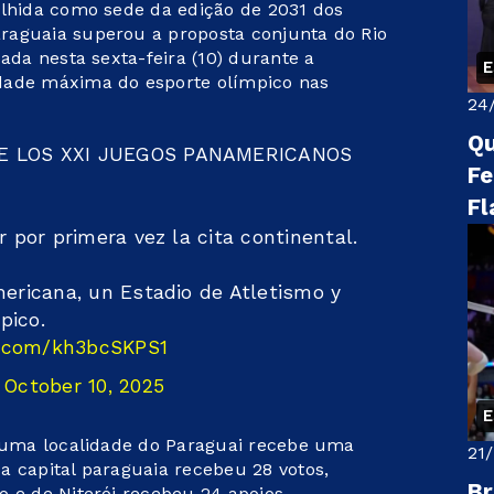
olhida como sede da edição de 2031 dos
raguaia superou a proposta conjunta do Rio
ada nesta sexta-feira (10) durante a
dade máxima do esporte olímpico nas
24
Qu
DE LOS XXI JUEGOS PANAMERICANOS
Fe
Fl
r por primera vez la cita continental.
mericana, un Estadio de Atletismo y
pico.
er.com/kh3bcSKPS1
)
October 10, 2025
e uma localidade do Paraguai recebe uma
21
a capital paraguaia recebeu 28 votos,
Br
o e de Niterói recebeu 24 apoios.