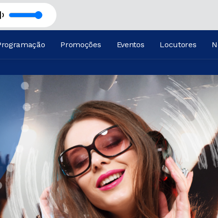
Z DO BRASIL
LERIADO CAST com Marcelo Minard
Programação
Promoções
Eventos
Locutores
N