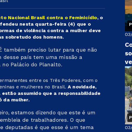
asil
to Nacional Brasil contra o Feminicídio
, o
efendeu nesta quarta-feira (4) que o
P
ormas de violência contra a mulher deve
03
as sobretudo dos homens.
Co
É também preciso lutar para que não
so
m desse país tem uma missão a
v
 no Palácio do Planalto.
ermanentes entre os Três Poderes, com o
meninas e mulheres no Brasil.
A novidade,
z, estão assumido que a responsabilidade
ó da mulher.
leiro, estamos dizendo que este é um
P
sembleia de trabalhadores. O que
 e deputadas é que esse é um tema
03