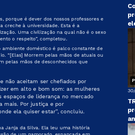
Co
pr
s, porque é dever dos nossos professores e
el
 creche à universidade. Esta é a
ização. Uma civilização na qual não é o sexo
nto o respeito”, completou.
o ambiente doméstico é palco constante de
dio. “[Elas] Morrem pelas mãos de atuais ou
m pelas mãos de desconhecidos que
P
 não aceitam ser chefiados por
dizer em alto e bom som: as mulheres
30
s espaços de liderança no mercado
TR
 mais. Por justiça e por
pr
de ela quiser estar”, concluiu.
an
a Janja da Silva. Ela leu uma história
essão de um namorado, espancada em