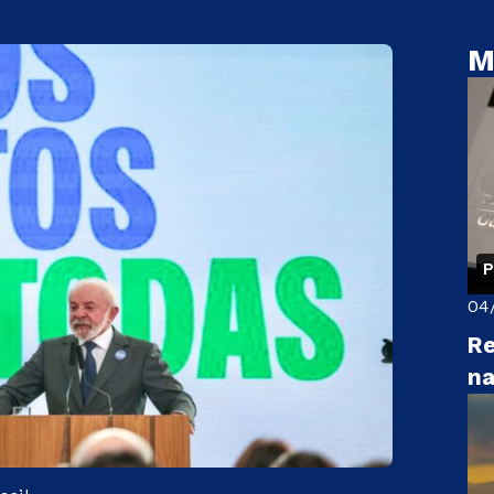
M
P
04
Re
na